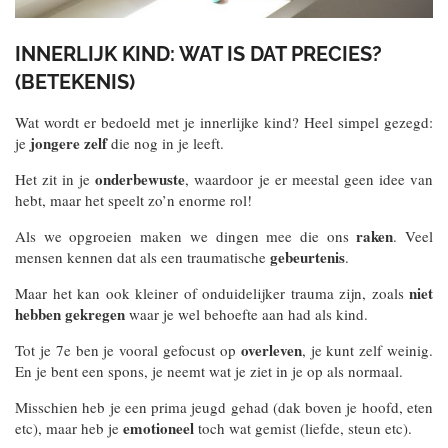
INNERLIJK KIND: WAT IS DAT PRECIES?
(BETEKENIS)
Wat wordt er bedoeld met je innerlijke kind? Heel simpel gezegd:
jongere zelf
je
die nog in je leeft.
onderbewuste
Het zit in je
, waardoor je er meestal geen idee van
hebt, maar het speelt zo’n enorme rol!
raken
Als we opgroeien maken we dingen mee die ons
. Veel
gebeurtenis
mensen kennen dat als een traumatische
.
niet
Maar het kan ook kleiner of onduidelijker trauma zijn, zoals
hebben gekregen
waar je wel behoefte aan had als kind.
overleven
Tot je 7e ben je vooral gefocust op
, je kunt zelf weinig.
En je bent een spons, je neemt wat je ziet in je op als normaal.
Misschien heb je een prima jeugd gehad (dak boven je hoofd, eten
emotioneel
etc), maar heb je
toch wat gemist (liefde, steun etc).