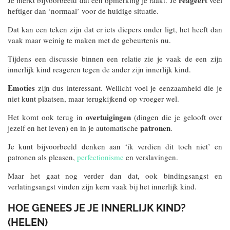
reageert
Je merkt bijvoorbeeld dat een opmerking je raakt. Je
veel
heftiger dan ‘normaal’ voor de huidige situatie.
Dat kan een teken zijn dat er iets diepers onder ligt, het heeft dan
vaak maar weinig te maken met de gebeurtenis nu.
Tijdens een discussie binnen een relatie zie je vaak de een zijn
innerlijk kind reageren tegen de ander zijn innerlijk kind.
Emoties
zijn dus interessant. Wellicht voel je eenzaamheid die je
niet kunt plaatsen, maar terugkijkend op vroeger wel.
overtuigingen
Het komt ook terug in
(dingen die je gelooft over
patronen
jezelf en het leven) en in je automatische
.
Je kunt bijvoorbeeld denken aan ‘ik verdien dit toch niet’ en
patronen als pleasen,
perfectionisme
en verslavingen.
Maar het gaat nog verder dan dat, ook bindingsangst en
verlatingsangst vinden zijn kern vaak bij het innerlijk kind.
HOE GENEES JE JE INNERLIJK KIND?
(HELEN)