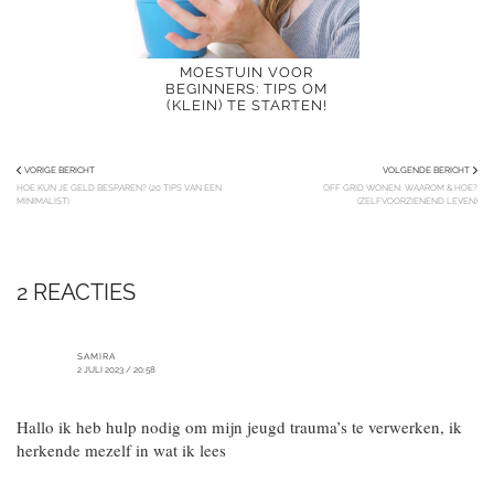
MOESTUIN VOOR
BEGINNERS: TIPS OM
(KLEIN) TE STARTEN!
VORIGE BERICHT
VOLGENDE BERICHT
HOE KUN JE GELD BESPAREN? (20 TIPS VAN EEN
OFF GRID WONEN: WAAROM & HOE?
MINIMALIST)
(ZELFVOORZIENEND LEVEN)
2 REACTIES
SAMIRA
2 JULI 2023 / 20:58
Hallo ik heb hulp nodig om mijn jeugd trauma’s te verwerken, ik
herkende mezelf in wat ik lees