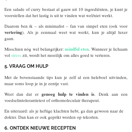
Een salade of curry bestaat al gauw uit 10 ingrediënten, je kunt je
voorstellen dat het lastig is uit te vinden wat wel/niet werkt.
Daarom ben ik – als minimalist – fan van simpel eten (ook voor
vertering
). Als je eenmaal weet wat werkt, kun je altijd luxer
gaan.
mindful eten
Misschien nóg wel belangrijker:
. Wanneer je lichaam
vol
stress
zit, wordt het moeilijk om alles goed te verteren.
5.
VRAAG OM HULP
Met de bovenstaande tips kun je zelf al een heleboel uitvinden,
maar soms loop je in je eentje vast.
genoeg hulp te vinden is
Weet dan dat er
. Denk aan een
voedselintolerantietest of orthomoleculair therapeut.
En uiteraard: als je heftige klachten hebt, ga dan gewoon naar de
dokter. Dan kan er ook geprikt worden op tekorten.
6. ONTDEK NIEUWE RECEPTEN