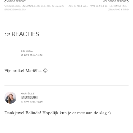
VORIGE BERICHT
VOLGENDE BERICHT
VROUWELIJKE EN MANNELIJKE ENERGIE IN BALANS
ALS JE NIET WEET WAT JE MET JE TOEKOMST MOET
BRENGEN (HELEN)
(ERVARING & TIPS)
12 REACTIES
BELINDA
10 JUNI 2019 / 11:02
Fijn artikel Mariëlle. 😊
MARIËLLE
AUTEUR
10 JUNI 2019 / 15:56
Dankjewel Belinda! Hopelijk kun je er mee aan de slag :)