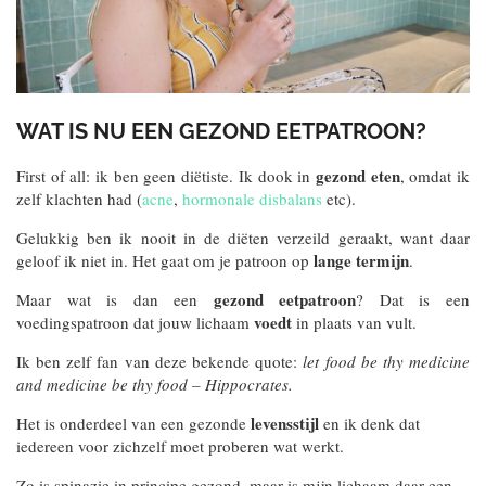
WAT IS NU EEN GEZOND EETPATROON?
gezond eten
First of all: ik ben geen diëtiste. Ik dook in
, omdat ik
zelf klachten had (
acne
,
hormonale disbalans
etc).
Gelukkig ben ik nooit in de diëten verzeild geraakt, want daar
lange termijn
geloof ik niet in. Het gaat om je patroon op
.
gezond eetpatroon
Maar wat is dan een
? Dat is een
voedt
voedingspatroon dat jouw lichaam
in plaats van vult.
Ik ben zelf fan van deze bekende quote:
let food be thy medicine
and medicine be thy food – Hippocrates.
levensstijl
Het is onderdeel van een gezonde
en ik denk dat
iedereen voor zichzelf moet proberen wat werkt.
Zo is spinazie in principe gezond, maar is mijn lichaam daar een