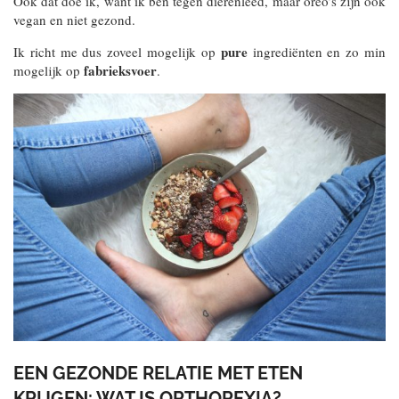
Ook dat doe ik, want ik ben tegen dierenleed, maar oreo’s zijn ook
vegan en niet gezond.
pure
Ik richt me dus zoveel mogelijk op
ingrediënten en zo min
fabrieksvoer
mogelijk op
.
EEN GEZONDE RELATIE MET ETEN
KRIJGEN: WAT IS ORTHOREXIA?