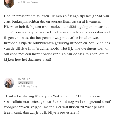
14 JUNI 2019 / 09:40
Heel interessant om te lezen! Ik heb zelf lange tijd last gehad van
erge buikpijnklachten die onvoorspelbaar op en af kwamen.
Hiervoor heb ik bij een orthomoleculair diëtist gelopen, maar het
eetpatroon wat zij me voorschreef was zo radicaal anders dan wat
ik gewend was, dat het gewoonweg niet vol te houden was.
Inmiddels zijn de buikklachten gelukkig minder, en hou ik de tips
van de diëtiste in m’n achterhoofd. Het lijkt me overigens wel tof
om eens met een hormoondeskundige aan de slag te gaan, om te
kijken hoe het daarmee staat!
MARIËLLE
AUTEUR
14 JUNI 2019 / 10:49
Thanks for sharing Maudy <3 Wat vervelend! Heb je al eens een
voedselintolerantietest gedaan? Je kunt nog wel een 'gezond dieet'
voorgeschreven krijgen, maar als er wat tussen zit waar je niet
tegen kunt, dan zal je buik blijven protesteren!