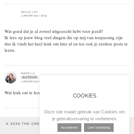
MEISJE LIEF
3 JANUARI 2021 / 08:39
Wat goed dat je al zoveel uitgezocht hebt voor jezelf!
Ik lees op jouw blog veel dingen die op mij van toepassing zijn
dus ik vindt het heel leuk om hier af en toe ook je eerdere posts te
lezen.
MARIËLLE
AUTEUR
3 JANUARI 2021 / 15:30
Wat leuk om te lezen :) Ik hoop dat jij er ook mee verder kunt!
COOKIES
Deze site maakt gebruik van Cookies om
je gebruikservaring te verbeteren.
© 2026
THE GREEN GUIDE
ALGEMENE VOORWAARDEN &
Accepteren
Lees verklaring
PRIVACYVERKLARING