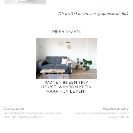
Dit artikel bevat een gesponsorde link
MEER LEZEN:
WONEN IN EEN TINY
HOUSE: WAAROM KLEIN
MAAR FIJN LEVEN?
VORIGE BERICHT
VOLGENDE BERICHT
IBIZA RETREAT OF SESSIE BOEKEN: MINDFULNESS,
WAT ZIJN JE 7 CHAKRA’S & HOE BRENG JE ZE IN
REIKI, TTC, KUNDALINI, YOGA ETC
BALANS? (UITLEG)