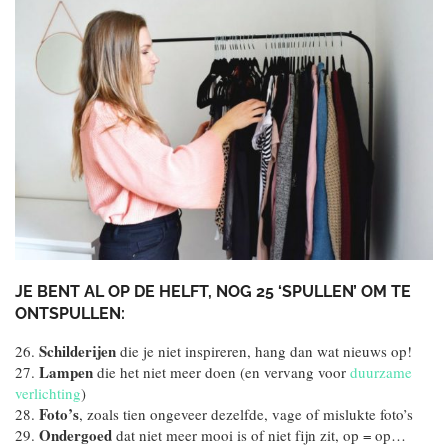
JE BENT AL OP DE HELFT, NOG 25 ‘SPULLEN’ OM TE
ONTSPULLEN:
Schilderijen
26.
die je niet inspireren, hang dan wat nieuws op!
Lampen
27.
die het niet meer doen (en vervang voor
duurzame
verlichting
)
Foto’s
28.
, zoals tien ongeveer dezelfde, vage of mislukte foto’s
Ondergoed
29.
dat niet meer mooi is of niet fijn zit, op = op…