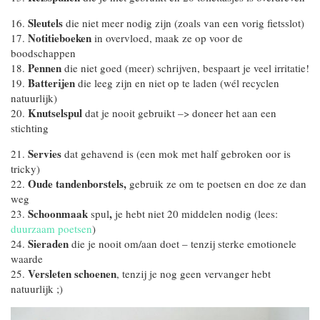
Sleutels
16.
die niet meer nodig zijn (zoals van een vorig fietsslot)
Notitieboeken
17.
in overvloed, maak ze op voor de
boodschappen
Pennen
18.
die niet goed (meer) schrijven, bespaart je veel irritatie!
Batterijen
19.
die leeg zijn en niet op te laden (wél recyclen
natuurlijk)
Knutselspul
20.
dat je nooit gebruikt –> doneer het aan een
stichting
Servies
21.
dat gehavend is (een mok met half gebroken oor is
tricky)
Oude tandenborstels,
22.
gebruik ze om te poetsen en doe ze dan
weg
Schoonmaak
,
23.
spul
je hebt niet 20 middelen nodig (lees:
duurzaam poetsen
)
Sieraden
24.
die je nooit om/aan doet – tenzij sterke emotionele
waarde
Versleten schoenen
25.
, tenzij je nog geen vervanger hebt
natuurlijk ;)