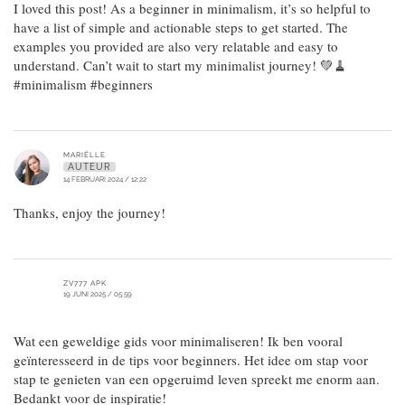
I loved this post! As a beginner in minimalism, it’s so helpful to
have a list of simple and actionable steps to get started. The
examples you provided are also very relatable and easy to
understand. Can’t wait to start my minimalist journey! 💚🧹
#minimalism #beginners
MARIËLLE
AUTEUR
14 FEBRUARI 2024 / 12:22
Thanks, enjoy the journey!
ZV777 APK
19 JUNI 2025 / 05:59
Wat een geweldige gids voor minimaliseren! Ik ben vooral
geïnteresseerd in de tips voor beginners. Het idee om stap voor
stap te genieten van een opgeruimd leven spreekt me enorm aan.
Bedankt voor de inspiratie!