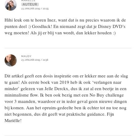
MARIËLLE
AUTEUR
23 JANUARI 2019 / 20:55
Hihi leuk om te horen Inez, want dat is nu precies waarom ik de
punten deel :) Goodluck! En niemand zegt dat je Disney DVD’s
weg moeten! Als jij er blij van wordt, dan lekker houden :)
MAUDY
23 JANUARI 2019 / 21:58
Dit artikel geeft een dosis inspiratie om er lekker mee aan de slag
te gaan! Als eerste boek van 2019 heb ik ook ‘verlangen naar
minder’ gelezen van Jelle Derckx, dus ik zat al een beetje in een
minimalisme flow. Ik ben ook bezig met een No Buy challenge
voor 3 maanden, waardoor er in ieder geval geen nieuwe dingen
bij komen. Aan het opruim-gedeelte ben ik echter tot nu toe nog
niet begonnen, dus dit geeft wat praktische guidance. Fijn
Mariëlle!