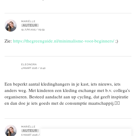
MARIËLLE
AUTEUR
19 JUNI 2025 / 09:59
Zie:
https://thegreenguide.nl/minimalisme-voor-beginners/
;)
ELEONORA
4 MAART 2026 / 21:40
Een beperkt aantal kledinghangers in je kast, iets nieuws, iets
anders weg. Met kinderen een kleding exchange met b.v. collega’s
organiseren. Besteed aandacht aan up cycling, dat geeft inspiratie
en dan doe je iets goeds met de consumptie maatschappij.👍🏼
MARIËLLE
AUTEUR
6 MAART 2026 / 15:05