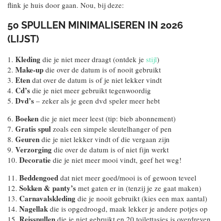
flink je huis door gaan. Nou, bij deze:
50 SPULLEN MINIMALISEREN IN 2026
(LIJST)
Kleding
1.
die je niet meer draagt (ontdek je
stijl
)
Make-up
2.
die over de datum is of nooit gebruikt
Eten
3.
dat over de datum is of je niet lekker vindt
Cd’s
4.
die je niet meer gebruikt tegenwoordig
Dvd’s
5.
– zeker als je geen dvd speler meer hebt
Boeken
6.
die je niet meer leest (tip: bieb abonnement)
Gratis spul
7.
zoals een simpele sleutelhanger of pen
Geuren
8.
die je niet lekker vindt of die vergaan zijn
Verzorging
9.
die over de datum is of niet fijn werkt
Decoratie
10.
die je niet meer mooi vindt, geef het weg!
Beddengoed
11.
dat niet meer goed/mooi is of gewoon teveel
Sokken & panty’s
12.
met gaten er in (tenzij je ze gaat maken)
Carnavalskleding
13.
die je nooit gebruikt (kies een max aantal)
Nagellak
14.
die is opgedroogd, maak lekker je andere potjes op
Reisspullen
15.
die je niet gebruikt en 20 toilettasjes is overdreven