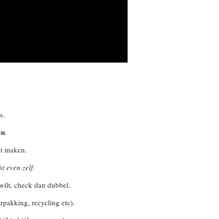
s.
en
.
nt maken.
st even zelf
.
wilt, check dan dubbel.
rpakking, recycling etc).