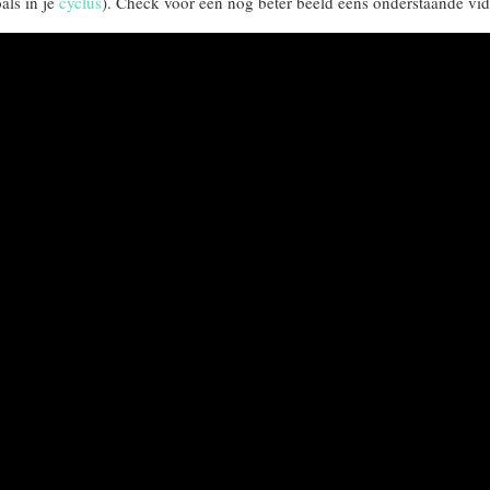
als in je
cyclus
). Check voor een nog beter beeld eens onderstaande vid