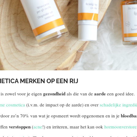
ETICA MERKEN OP EEN RIJ
gezondheid
aarde
 is zowel voor je eigen
als die van de
een goed idee.
me cosmetica
(i.v.m. de impact op de aarde) en over
schadelijke ingredi
bloedba
rdoor zo’n 70% van wat je opsmeert wordt opgenomen en in je
verstoppen
offen
(
acne
!) en irriteren, maar het kan ook
hormoonverstor