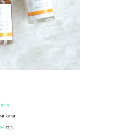
ënten
.
an
komt.
end
zijn.