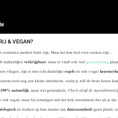
RIJ & VEGAN?
ijke cosmetica merken beter zijn. Maar het kan best even zoeken zijn…
verkrijgbaar
dt makkelijker
, maar er vindt ook veel
greenwashing
plaat
regels
keurmerk
en vliegen, zijn er niet echt duidelijke
en vele (vage)
aarom eerst nog een kleine introductie, zodat je zelf de beste keuze ku
100% natuurlijk
l
, maar wel grotendeels.
Check altijd de ingrediëntenlij
e ook vegan, maar bij sommigen niet het hele assortiment dus als je dat 
biologisch
duurzaamheid
en werken op hun manier aan
(geen plastic ve